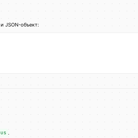
 и JSON-объект:
tus
.