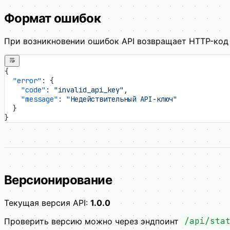
Формат ошибок
При возникновении ошибок API возвращает HTTP-код
{
  "error"
: {
    "code"
: 
"invalid_api_key"
,
    "message"
: 
"Недействительный API-ключ"
  }
}
Версионирование
Текущая версия API:
1.0.0
Проверить версию можно через эндпоинт
/api/sta