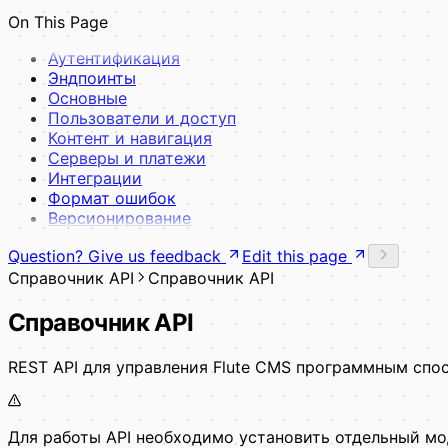
UI-компоненты
On This Page
View Pages
Примеры
Аутентификация
Полный пример
Эндпоинты
Лучшие практики
Основные
Управление зависимостями Composer
Пользователи и доступ
Контент и навигация
Серверы и платежи
Интеграции
Формат ошибок
Версионирование
Question? Give us feedback
Edit this page
Справочник API
Справочник API
Справочник API
REST API для управления Flute CMS программным спо
Для работы API необходимо установить отдельный м